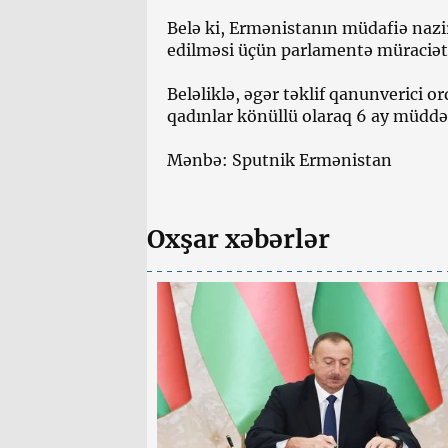
Belə ki, Ermənistanın müdafiə nazi
edilməsi üçün parlamentə müraciət
Beləliklə, əgər təklif qanunverici 
qadınlar könüllü olaraq 6 ay müddə
Mənbə: Sputnik Ermənistan
Oxşar xəbərlər