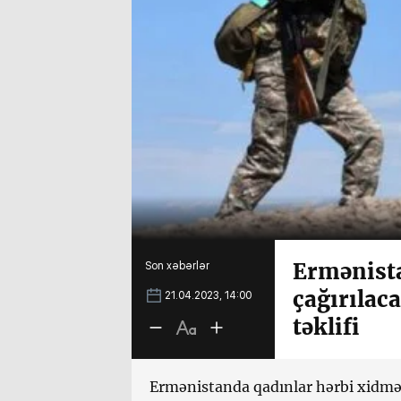
Ermənista
Son xəbərlər
çağırılac
21.04.2023, 14:00
təklifi
Ermənistanda qadınlar hərbi xidmətə