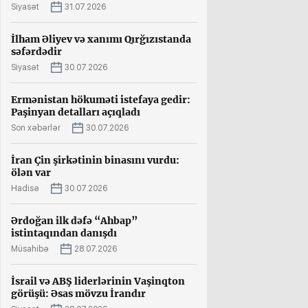
Siyasət
31.07.2026
İlham Əliyev və xanımı Qırğızıstanda
səfərdədir
Siyasət
30.07.2026
Ermənistan hökuməti istefaya gedir:
Paşinyan detalları açıqladı
Son xəbərlər
30.07.2026
İran Çin şirkətinin binasını vurdu:
ölən var
Hadisə
30.07.2026
Ərdoğan ilk dəfə “Ahbap”
istintaqından danışdı
Müsahibə
28.07.2026
İsrail və ABŞ liderlərinin Vaşinqton
görüşü: Əsas mövzu İrandır