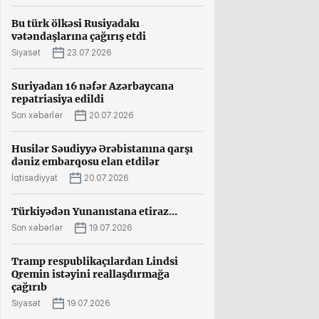
Bu türk ölkəsi Rusiyadakı
vətəndaşlarına çağırış etdi
Siyasət
23.07.2026
Suriyadan 16 nəfər Azərbaycana
repatriasiya edildi
Son xəbərlər
20.07.2026
Husilər Səudiyyə Ərəbistanına qarşı
dəniz embarqosu elan etdilər
İqtisadiyyat
20.07.2026
Türkiyədən Yunanıstana etiraz...
Son xəbərlər
19.07.2026
Tramp respublikaçılardan Lindsi
Qremin istəyini reallaşdırmağa
çağırıb
Siyasət
19.07.2026