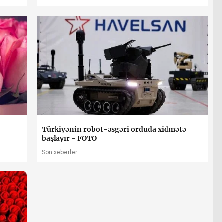
Türkiyənin robot-əsgəri orduda xidmətə
başlayır - FOTO
Son xəbərlər