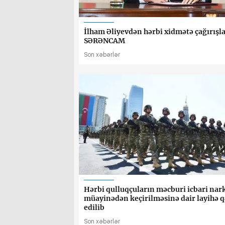
İlham Əliyevdən hərbi xidmətə çağırışla
SƏRƏNCAM
Son xəbərlər
Hərbi qulluqçuların məcburi icbari nark
müayinədən keçirilməsinə dair layihə 
edilib
Son xəbərlər