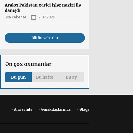
Arakçı Pakistan xarici işlər naziri ilə
danışdı
Son xəbərlər
12.07.2026
Bütün xəbərlər
Ən çox oxunanlar
Bu gün
Bu həftə
Bu ay
Ana səhifə
Əməkdaşlarımız
Əlaqə