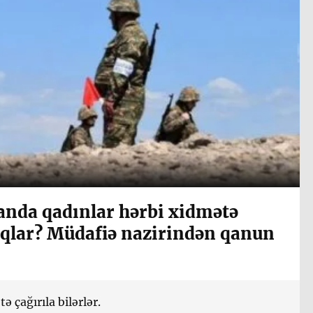
nda qadınlar hərbi xidmətə
aqlar? Müdafiə nazirindən qanun
 çağırıla bilərlər.