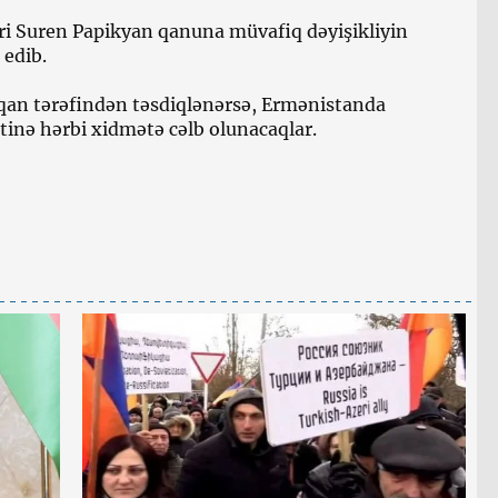
ri Suren Papikyan qanuna müvafiq dəyişikliyin
 edib.
orqan tərəfindən təsdiqlənərsə, Ermənistanda
tinə hərbi xidmətə cəlb olunacaqlar.