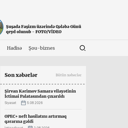
Şuşada Faşizm üzərində Qələbə Günü
qeyd olunub - FOTO/VİDEO
t
Hadisə
Şou-biznes
Son xəbərlər
Bütün xəbərlər
Şirvan Kərimov Samara vilayətinin
İctimai Palatasından çıxarıldı
Siyasət
5.08.2026
OPEC+ neft hasilatını artırmaq
qərarına gəldi