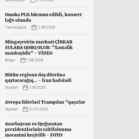
İqtisadiyyat
2.08.2026
Omska PUA hücumu edildi, konsert
ləğv olundu
Texnologiya
2.08.2026
Mingəçevirin mərkəzi ÇİRKAB
SULARA QƏRQ OLUB: "Xəstəlik
mənbəyidir" - VİDEO
Bölgə
1.08.2026
Bütün regionu daş dövrünə
qaytaracağıq... - İran hədələdi
Siyasət
1.08.2026
Avropa liderləri Trampdan “qaçırlar
Siyasət
31.07.2026
Azərbaycan və Qırğızıstan
prezidentlərinin təltifolunma
mərasimi keçirilib - FOTO