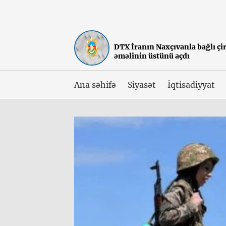
DTX İranın Naxçıvanla bağlı çi
əməlinin üstünü açdı
Ana səhifə
Siyasət
İqtisadiyyat