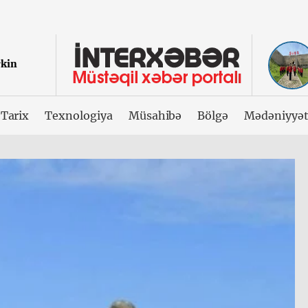
rkin
Tarix
Texnologiya
Müsahibə
Bölgə
Mədəniyyə