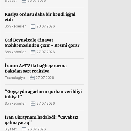
Siyasət
28.07.2026
Rusiya ordusu daha bir kəndi işğal
etdi
Son xəbərlər
28.07.2026
Çad Beynəlxalq Cinayət
Məhkəməsindən çıxır - Rəsmi qərar
Son xəbərlər
27.07.2026
İranın AzTV ilə bağlı qərarına
Bakıdan sərt reaksiya
Texnologiya
27.07.2026
“Göyçayda ağacların qurban verildiyi
inkişaf”
Son xəbərlər
27.07.2026
İran Ukraynanı hədələdi: "Cavabsız
qalmayacaq"
Siyasət
26.07.2026