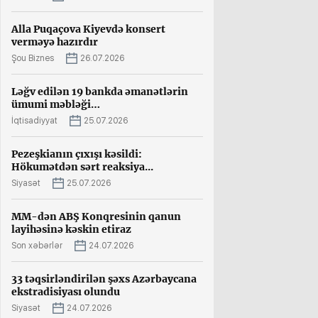
Alla Puqaçova Kiyevdə konsert
verməyə hazırdır
Şou Biznes
26.07.2026
Ləğv edilən 19 bankda əmanətlərin
ümumi məbləği…
İqtisadiyyat
25.07.2026
Pezeşkianın çıxışı kəsildi:
Hökumətdən sərt reaksiya...
Siyasət
25.07.2026
MM-dən ABŞ Konqresinin qanun
layihəsinə kəskin etiraz
Son xəbərlər
24.07.2026
33 təqsirləndirilən şəxs Azərbaycana
ekstradisiyası olundu
Siyasət
24.07.2026