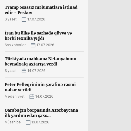
Tramp əsassız məlumatlara istinad
edir - Peskov
Siyasət
17.07.2026
İran bu ölkə ilə sərhədə qüvvə və
hərbi texnika yığdı
Son xəbərlər
17.07.2026
Türkiyədə məhkəmə Netanyahunu
beynəlxalq axtarışa verdi
Siyasət
14.07.2026
Peter Pelleqrininin şərəfinə rəsmi
nahar verildi
Mədəniyyət
14.07.2026
Qarabağın bərpasında Azərbaycana
ilk yardım edən şəxs...
Müsahibə
13.07.2026