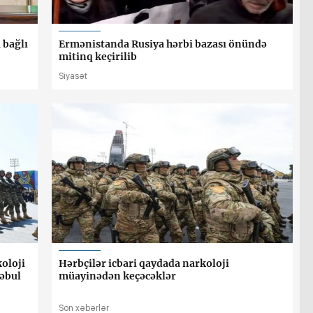
 bağlı
Ermənistanda Rusiya hərbi bazası önündə
mitinq keçirilib
Siyasət
oloji
Hərbçilər icbari qaydada narkoloji
qəbul
müayinədən keçəcəklər
Son xəbərlər