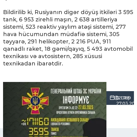
Bildirilib ki, Rusiyanın digər döyüş itkiləri 3 595
tank, 6 953 zirehli maşın, 2 638 artilleriya
sistemi, 523 reaktiv yaylım atəşi sistemi, 277
hava hücumundan müdafiə sistemi, 305
təyyarə, 291 helikopter, 2 216 PUA, 911
qanadlı raket, 18 gəmi/qayıq, 5 493 avtomobil
texnikası və avtosistern, 285 xüsusi
texnikadan ibarətdir.
12:31 |
1 189
27.03.20