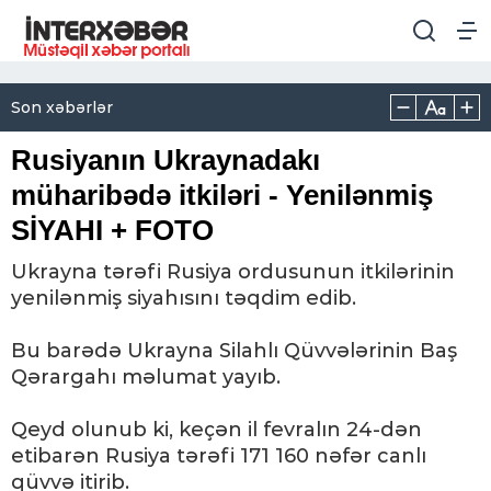
Son xəbərlər
Rusiyanın Ukraynadakı
müharibədə itkiləri - Yenilənmiş
SİYAHI + FOTO
Ukrayna tərəfi Rusiya ordusunun itkilərinin
yenilənmiş siyahısını təqdim edib.
Bu barədə Ukrayna Silahlı Qüvvələrinin Baş
Qərargahı məlumat yayıb.
Qeyd olunub ki, keçən il fevralın 24-dən
etibarən Rusiya tərəfi 171 160 nəfər canlı
qüvvə itirib.