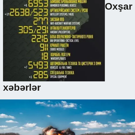
Oxşar
xəbərlər