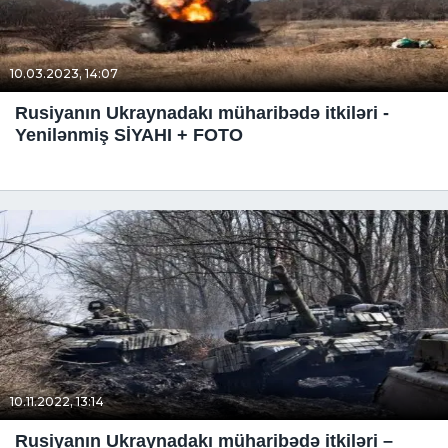
10.03.2023, 14:07
Rusiyanın Ukraynadakı müharibədə itkiləri -
Yenilənmiş SİYAHI + FOTO
10.11.2022, 13:14
Rusiyanın Ukraynadakı müharibədə itkiləri –