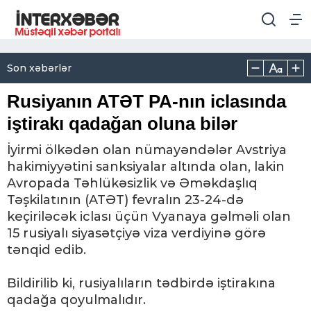
Son xəbərlər
Rusiyanın ATƏT PA-nın iclasında
iştirakı qadağan oluna bilər
İyirmi ölkədən olan nümayəndələr Avstriya
hakimiyyətini sanksiyalar altında olan, lakin
Avropada Təhlükəsizlik və Əməkdaşlıq
Təşkilatının (ATƏT) fevralın 23-24-də
keçiriləcək iclası üçün Vyanaya gəlməli olan
15 rusiyalı siyasətçiyə viza verdiyinə görə
tənqid edib.
Bildirilib ki, rusiyalıların tədbirdə iştirakına
qadağa qoyulmalıdır.