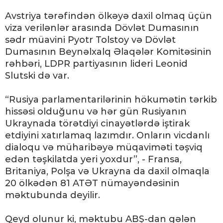
Avstriya tərəfindən ölkəyə daxil olmaq üçün
viza verilənlər arasında Dövlət Dumasının
sədr müavini Pyotr Tolstoy və Dövlət
Dumasının Beynəlxalq Əlaqələr Komitəsinin
rəhbəri, LDPR partiyasının lideri Leonid
Slutski də var.
“Rusiya parlamentarilərinin hökumətin tərkib
hissəsi olduğunu və hər gün Rusiyanın
Ukraynada törətdiyi cinayətlərdə iştirak
etdiyini xatırlamaq lazımdır. Onların vicdanlı
dialoqu və müharibəyə müqaviməti təşviq
edən təşkilatda yeri yoxdur”, - Fransa,
Britaniya, Polşa və Ukrayna da daxil olmaqla
20 ölkədən 81 ATƏT nümayəndəsinin
məktubunda deyilir.
Qeyd olunur ki, məktubu ABŞ-dan gələn