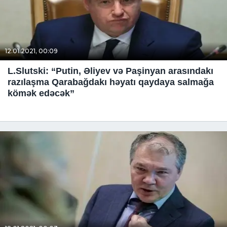
12.01.2021, 00:09
L.Slutski: “Putin, Əliyev və Paşinyan arasındakı
razılaşma Qarabağdakı həyatı qaydaya salmağa
kömək edəcək”