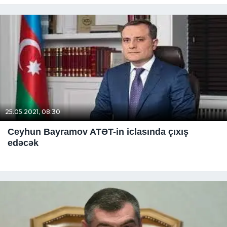
25.05.2021, 08:30
Ceyhun Bayramov ATƏT-in iclasında çıxış
edəcək