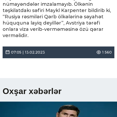
nümayəndələr imzalamayıb. Ölkənin
təşkilatdakı səfiri Maykl Karpenter bildirib ki,
“Rusiya rəsmiləri Qərb ölkələrinə səyahət
hüququna layiq deyillər”, Avstriya tərəfi
onlara viza verib-verməməsinə özü qərar
verməlidir.
07:05 | 13.02.2023
1 560
Oxşar xəbərlər