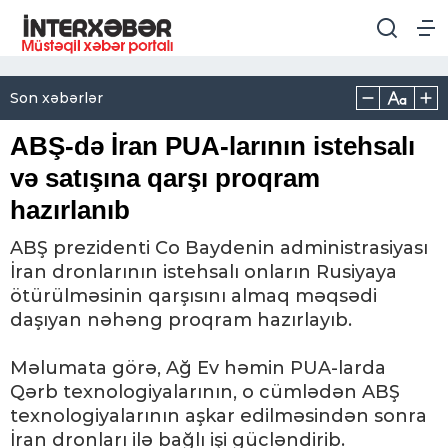
Son xəbərlər
ABŞ-də İran PUA-larının istehsalı
və satışına qarşı proqram
hazırlanıb
ABŞ prezidenti Co Baydenin administrasiyası
İran dronlarının istehsalı onların Rusiyaya
ötürülməsinin qarşısını almaq məqsədi
daşıyan nəhəng proqram hazırlayıb.
Məlumata görə, Ağ Ev həmin PUA-larda
Qərb texnologiyalarının, o cümlədən ABŞ
texnologiyalarının aşkar edilməsindən sonra
İran dronları ilə bağlı işi gücləndirib.