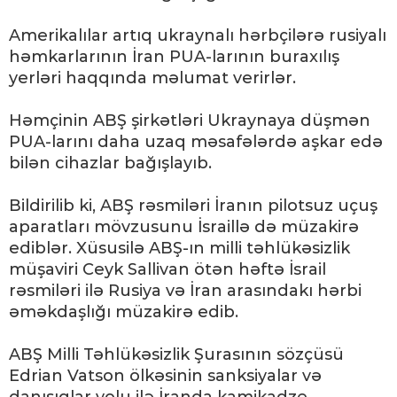
Amerikalılar artıq ukraynalı hərbçilərə rusiyalı
həmkarlarının İran PUA-larının buraxılış
yerləri haqqında məlumat verirlər.
Həmçinin ABŞ şirkətləri Ukraynaya düşmən
PUA-larını daha uzaq məsafələrdə aşkar edə
bilən cihazlar bağışlayıb.
Bildirilib ki, ABŞ rəsmiləri İranın pilotsuz uçuş
aparatları mövzusunu İsraillə də müzakirə
ediblər. Xüsusilə ABŞ-ın milli təhlükəsizlik
müşaviri Ceyk Sallivan ötən həftə İsrail
rəsmiləri ilə Rusiya və İran arasındakı hərbi
əməkdaşlığı müzakirə edib.
ABŞ Milli Təhlükəsizlik Şurasının sözçüsü
Edrian Vatson ölkəsinin sanksiyalar və