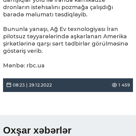
danışıqlar yolu ilə İranda kamikadze
dronların istehsalını pozmağa çalışdığı
barədə məlumatı təsdiqləyib.
Bununla yanaşı, Ağ Ev texnologiyası İran
pilotsuz təyyarələrində aşkarlanan Amerika
şirkətlərinə qarşı sərt tədbirlər görülməsinə
göstəriş verib.
Mənbə: rbc.ua
08:23 | 29.12.2022
1 459
Oxşar xəbərlər