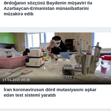
Ərdoğanın sözçüsü Baydenin müşaviri ilə
Azərbaycan-Ermənistan münasibətlərini
müzakirə edib
23.04.2021, 00:25
İran koronavirusun dörd mutasiyasını aşkar
edən test sistemi yaratdı