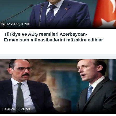
2.02.2022, 02:08
Türkiyə və ABŞ rəsmiləri Azərbaycan-
Ermənistan münasibətlərini müzakirə ediblər
10.01.2022, 20:59