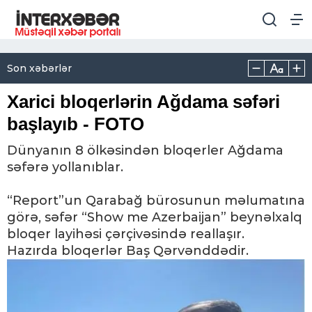
Son xəbərlər
Xarici bloqerlərin Ağdama səfəri
başlayıb - FOTO
Dünyanın 8 ölkəsindən bloqerler Ağdama
səfərə yollanıblar.
“Report”un Qarabağ bürosunun məlumatına
görə, səfər “Show me Azerbaijan” beynəlxalq
bloqer layihəsi çərçivəsində reallaşır.
Hazırda bloqerlər Baş Qərvənddədir.