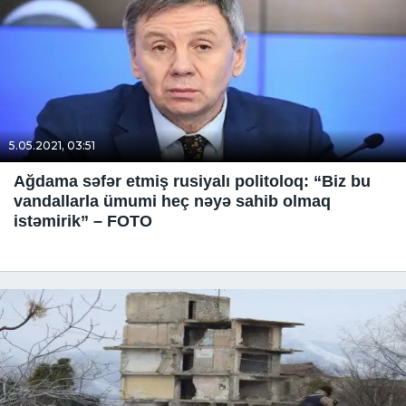
5.05.2021, 03:51
Ağdama səfər etmiş rusiyalı politoloq: “Biz bu
vandallarla ümumi heç nəyə sahib olmaq
istəmirik” – FOTO