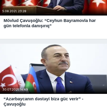
5.08.2021, 23:28
Mövlud Çavuşoğlu: “Ceyhun Bayramovla hər
gün telefonla danışırıq”
30.07.2021, 14:49
“Azərbaycanın dəstəyi bizə güc verir” -
Çavuşoğlu