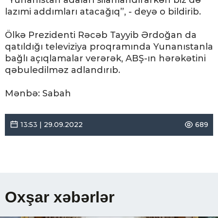
“Yunanıstan adaları silahlandırarkən biz də
lazımi addımları atacağıq”, - deyə o bildirib.
Ölkə Prezidenti Rəcəb Tayyib Ərdoğan da
qatıldığı televiziya proqramında Yunanıstanla
bağlı açıqlamalar verərək, ABŞ-ın hərəkətini
qəbuledilməz adlandırıb.
Mənbə: Sabah
13:53 | 29.09.2022
689
Oxşar xəbərlər