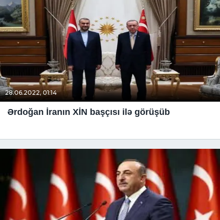
28.06.2022, 01:14
Ərdoğan İranın XİN başçısı ilə görüşüb