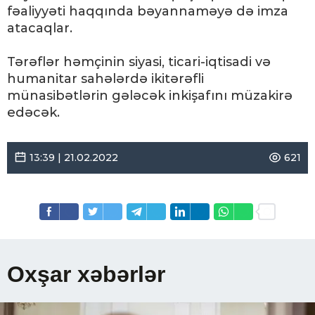
fəaliyyəti haqqında bəyannaməyə də imza
atacaqlar.
Tərəflər həmçinin siyasi, ticari-iqtisadi və
humanitar sahələrdə ikitərəfli
münasibətlərin gələcək inkişafını müzakirə
edəcək.
13:39 | 21.02.2022
621
Oxşar xəbərlər