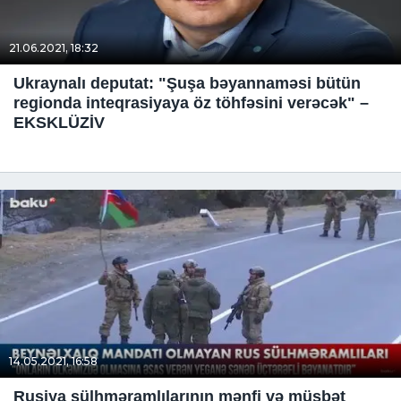
21.06.2021, 18:32
Ukraynalı deputat: "Şuşa bəyannaməsi bütün
regionda inteqrasiyaya öz töhfəsini verəcək" –
EKSKLÜZİV
14.05.2021, 16:58
Rusiya sülhməramlılarının mənfi və müsbət