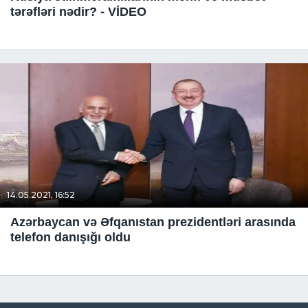
tərəfləri nədir? - VİDEO
14.05.2021, 16:52
Azərbaycan və Əfqanıstan prezidentləri arasında
telefon danışığı oldu