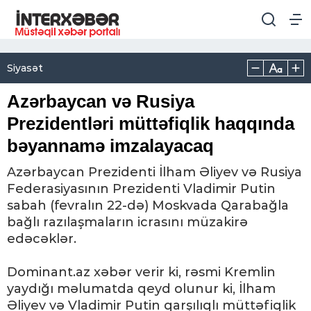
Siyasət
Azərbaycan və Rusiya
Prezidentləri müttəfiqlik haqqında
bəyannamə imzalayacaq
Azərbaycan Prezidenti İlham Əliyev və Rusiya
Federasiyasının Prezidenti Vladimir Putin
sabah (fevralın 22-də) Moskvada Qarabağla
bağlı razılaşmaların icrasını müzakirə
edəcəklər.
Dominant.az xəbər verir ki, rəsmi Kremlin
yaydığı məlumatda qeyd olunur ki, İlham
Əliyev və Vladimir Putin qarşılıqlı müttəfiqlik